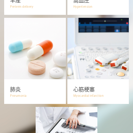
早産
高血圧
Preterm delivery
Hypertension
肺炎
心筋梗塞
Pneumonia
Myocardial infarction